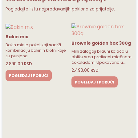
Pogledajte listu najprodavanijih poklona za prijatelje.
Brownie golden box 300g
rži
 koje
Mini zalogaji brauni kolača u
obliku srca preliveni mlečnom
čokoladom. Upakovano u…
2.490,00
RSD
POGLEDAJ I PORUČI
Piknik mix
Piknik mix je paket koji sadrži
kombinaciju krofni, jagoda u
čokoladi i…
2.890,00
RSD
POGLEDAJ I PORUČI