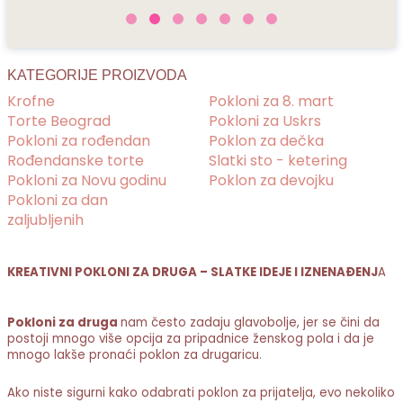
KATEGORIJE PROIZVODA
Krofne
Pokloni za 8. mart
Torte Beograd
Pokloni za Uskrs
Pokloni za rođendan
Poklon za dečka
Rođendanske torte
Slatki sto - ketering
Pokloni za Novu godinu
Poklon za devojku
Pokloni za dan
zaljubljenih
KREATIVNI POKLONI ZA DRUGA – SLATKE IDEJE I IZNENAĐENJ
A
Pokloni za druga
nam često zadaju glavobolje, jer se čini da
postoji mnogo više opcija za pripadnice ženskog pola i da je
mnogo lakše pronaći poklon za drugaricu.
Ako niste sigurni kako odabrati poklon za prijatelja,
evo nekoliko