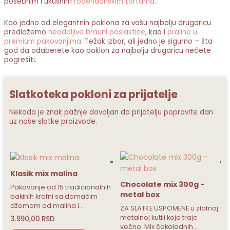
posebnim i ukusnim
rođendanskim tortama
.
Kao jedno od elegantnih poklona za vašu najbolju drugaricu
predlažemo
neodoljive brauni poslastice
, kao i
praline u
premium pakovanjima
. Težak izbor, ali jedno je sigurno – šta
god da odaberete kao poklon za najbolju drugaricu nećete
pogrešiti.
Slatkoteka pokloni za prijatelje
Nekada je znak pažnje dovoljan da prijatelju popravite dan
uz naše slatke proizvode.
a
Chocolate mix 300g -
Brownie mini bites 
dicionalnih
metal box
metal box
domaćim
i…
ZA SLATKE USPOMENE u zlatnoj
Brownie mini zalogaji 
metalnoj kutiji koja traje
u 3 ukusa: preliveni m
večno. Mix čokoladnih…
čokoladom i…