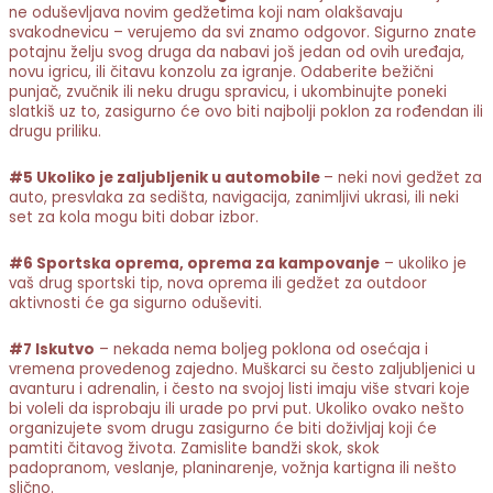
ne oduševljava novim gedžetima koji nam olakšavaju
svakodnevicu – verujemo da svi znamo odgovor. Sigurno znate
potajnu želju svog druga da nabavi još jedan od ovih uređaja,
novu igricu, ili čitavu konzolu za igranje. Odaberite bežični
punjač, zvučnik ili neku drugu spravicu, i ukombinujte poneki
slatkiš uz to, zasigurno će ovo biti najbolji poklon za rođendan ili
drugu priliku.
#5 Ukoliko je zaljubljenik u automobile
– neki novi gedžet za
auto, presvlaka za sedišta, navigacija, zanimljivi ukrasi, ili neki
set za kola mogu biti dobar izbor.
#6 Sportska oprema, oprema za kampovanje
– ukoliko je
vaš drug sportski tip, nova oprema ili gedžet za outdoor
aktivnosti će ga sigurno oduševiti.
#7 Iskutvo
– nekada nema boljeg poklona od osećaja i
vremena provedenog zajedno. Muškarci su često zaljubljenici u
avanturu i adrenalin, i često na svojoj listi imaju više stvari koje
bi voleli da isprobaju ili urade po prvi put. Ukoliko ovako nešto
organizujete svom drugu zasigurno će biti doživljaj koji će
pamtiti čitavog života. Zamislite bandži skok, skok
padopranom, veslanje, planinarenje, vožnja kartigna ili nešto
slično.