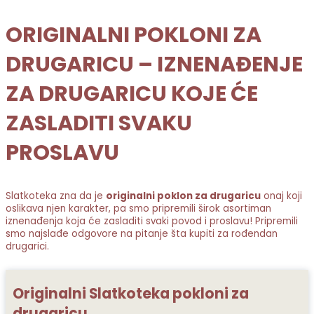
ORIGINALNI POKLONI ZA
DRUGARICU – IZNENAĐENJE
ZA DRUGARICU KOJE ĆE
ZASLADITI SVAKU
PROSLAVU
Slatkoteka zna da je
originalni poklon za drugaricu
onaj koji
oslikava njen karakter, pa smo pripremili širok asortiman
iznenađenja koja će zasladiti svaki povod i proslavu! Pripremili
smo najslađe odgovore na pitanje šta kupiti za rođendan
drugarici.
Originalni Slatkoteka pokloni za
drugaricu