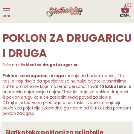
(0)
KORPA
MENI
POKLON ZA DRUGARICU
I DRUGA
Početna
»
Pokloni za druga i drugaricu
Pokloni za drugaricu i druga
moraju da budu kreativni, što
nas je inspirisalo da specijalno za najbolje prijatelje osmislimo
slatke aranžmane koje možemo personalizovati!
Slatkoteka
je
pripremila najukusnije i najmaštovitije ideje za poklon drugarici
ili poklon drugu koje će zasladiti svaki povod za slavlje!
Otkrijte jedinstvene predloge u nastavku, izaberite najbolji
poklon za prijatelje i zasladite ga nekim od Slatkoteka premium
poklon zalogaja!
Slatkoteka pokloni za prijatelje