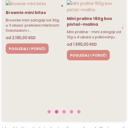
Mini praline 160g box
od 30g
pistać-malina
lečnom
Mini praline - mini zalogaji od
10g u 4 ukusa u pakovanju…
od
1.690,00
RSD
POGLEDAJ I PORUČI
Mini Gift Cake - Choco
Potpuno čokoladna, krem
torta sa ukusom nugat kr
upakovana u premium kuti
od
3.490,00
RSD
POGLEDAJ I PORUČI