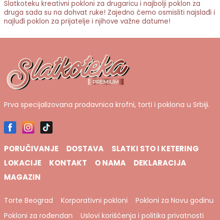
Slatkoteku kreativni pokloni za drugaricu i najbolji poklon za
druga sada su na dohvat ruke! Zajedno ćemo osmisliti najslađi i
najluđi poklon za prijatelje i njihove važne datume!
Prva specijalizovana prodavnica krofni, torti i poklona u Srbiji.
PORUČIVANJE
DOSTAVA
SLATKI STO I KETERING
LOKACIJE
KONTAKT
O NAMA
DEKLARACIJA
MAGAZIN
Torte Beograd
Korporativni pokloni
Pokloni za Novu godinu
Pokloni za rođendan
Uslovi korišćenja i politika privatnosti