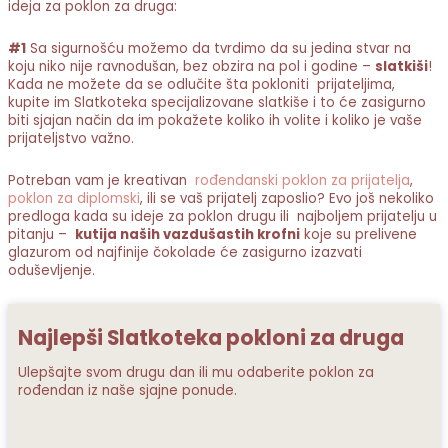
ideja
za poklon za druga:
#1
Sa sigurnošću možemo da tvrdimo da su jedina stvar na
koju niko nije ravnodušan, bez obzira na pol i godine –
slatkiši
!
Kada ne možete da se odlučite šta pokloniti prijateljima,
kupite im Slatkoteka specijalizovane slatkiše i to će zasigurno
biti sjajan način da im pokažete koliko ih volite i koliko je vaše
prijateljstvo važno.
Potreban vam je kreativan
rođendanski poklon za prijatelja
,
poklon za diplomski
, ili se vaš prijatelj zaposlio? Evo još nekoliko
predloga kada su ideje za poklon drugu ili najboljem prijatelju u
pitanju
–
kutija naših vazdušastih krofni
koje su prelivene
glazurom od najfinije čokolade će zasigurno izazvati
oduševljenje.
Najlepši Slatkoteka pokloni za druga
Ulepšajte svom drugu dan ili mu odaberite poklon za
rođendan iz naše sjajne ponude.