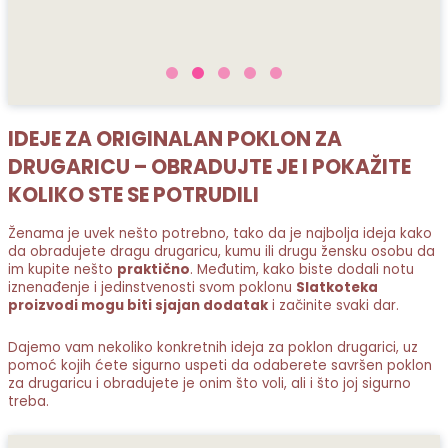
IDEJE ZA ORIGINALAN POKLON ZA
DRUGARICU – OBRADUJTE JE I POKAŽITE
KOLIKO STE SE POTRUDILI
Ženama je uvek nešto potrebno, tako da je najbolja ideja kako
da obradujete dragu drugaricu, kumu ili drugu žensku osobu da
im kupite nešto
praktično
. Međutim, kako biste dodali notu
iznenađenje i jedinstvenosti svom poklonu
Slatkoteka
proizvodi mogu biti sjajan dodatak
i začinite svaki dar.
Dajemo vam nekoliko konkretnih ideja za poklon drugarici, uz
pomoć kojih ćete sigurno uspeti da odaberete savršen poklon
za drugaricu i obradujete je onim što voli, ali i što joj sigurno
treba.