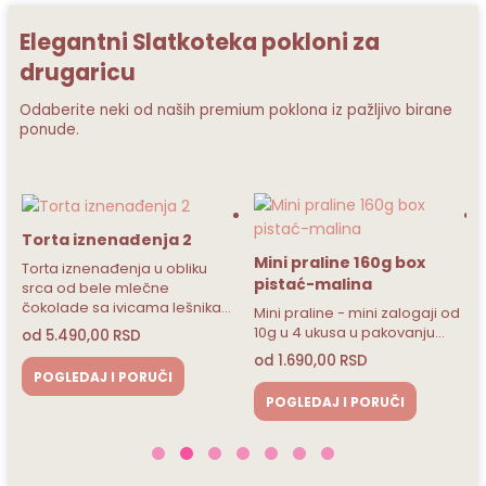
Elegantni Slatkoteka pokloni za
drugaricu
Odaberite neki od naših premium poklona iz pažljivo birane
ponude.
ja 2
Mini praline 160g box
Mini praline 160g b
 obliku
pistać-malina
nugat-lešnik
e
a lešnika…
Mini praline - mini zalogaji od
Mini praline - mini zalo
10g u 4 ukusa u pakovanju…
10g u 4 ukusa u pakova
od
1.690,00
RSD
od
1.690,00
RSD
ČI
POGLEDAJ I PORUČI
POGLEDAJ I PORUČI