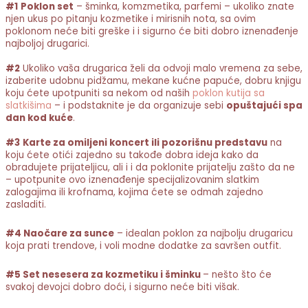
#1
Poklon set
– šminka, komzmetika, parfemi – ukoliko znate
njen ukus po pitanju kozmetike i mirisnih nota, sa ovim
poklonom neće biti greške i i sigurno će biti dobro iznenađenje
najboljoj drugarici.
#2
Ukoliko vaša drugarica želi da odvoji malo vremena za sebe,
izaberite udobnu pidžamu, mekane kućne papuće, dobru knjigu
koju ćete upotpuniti sa nekom od naših
poklon kutija sa
slatkišima
– i podstaknite je da organizuje sebi
opuštajući spa
dan kod kuće
.
#3
Karte za omiljeni koncert ili pozorišnu predstavu
na
koju ćete otići zajedno su takođe dobra ideja kako da
obradujete prijateljicu, ali i i da poklonite prijatelju zašto da ne
– upotpunite ovo iznenađenje specijalizovanim slatkim
zalogajima ili krofnama, kojima ćete se odmah zajedno
zasladiti.
#4 Naočare za sunce
– idealan poklon za najbolju drugaricu
koja prati trendove, i voli modne dodatke za savršen outfit.
#5 Set nesesera za kozmetiku i šminku
– nešto što će
svakoj devojci dobro doći, i sigurno neće biti višak.