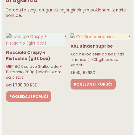
Obradujte svoju drugaricu najoriginalnijim poklonom iz naše
ponude.
XXL Kinder suprise
Love bite
Kad nekog želiš da baš baš
Želiš da nekoga iznenadiš
iznenadiš, XXL gift box sa
omiljenim krofnama i da s
kinder…
zasladi čokoladicama koj
lade -
 krem
1.690,00
RSD
1.690,00
RSD
POGLEDAJ I PORUČI
POGLEDAJ I PORUČI