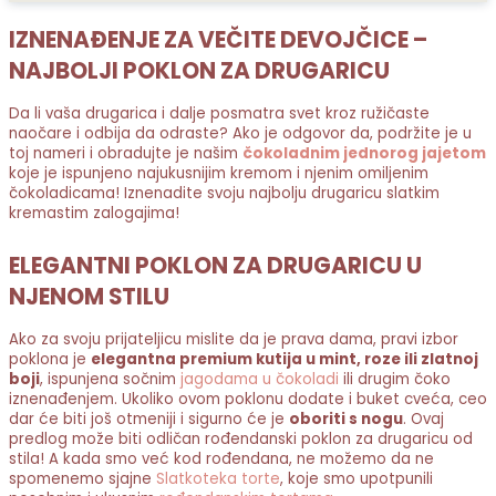
IZNENAĐENJE ZA VEČITE DEVOJČICE –
NAJBOLJI POKLON ZA DRUGARICU
Da li vaša drugarica i dalje posmatra svet kroz ružičaste
naočare i odbija da odraste? Ako je odgovor da, podržite je u
toj nameri i obradujte je našim
čokoladnim jednorog jajetom
koje je ispunjeno najukusnijim kremom i njenim omiljenim
čokoladicama! Iznenadite svoju najbolju drugaricu slatkim
kremastim zalogajima!
ELEGANTNI POKLON ZA DRUGARICU U
NJENOM STILU
Ako za svoju prijateljicu mislite da je prava dama, pravi izbor
poklona je
elegantna premium kutija u mint, roze ili zlatnoj
boji
, ispunjena sočnim
jagodama u čokoladi
ili drugim čoko
iznenađenjem. Ukoliko ovom poklonu dodate i buket cveća, ceo
dar će biti još otmeniji i sigurno će je
oboriti s nogu
. Ovaj
predlog može biti odličan rođendanski poklon za drugaricu od
stila! A kada smo već kod rođendana, ne možemo da ne
spomenemo sjajne
Slatkoteka torte
, koje smo upotpunili