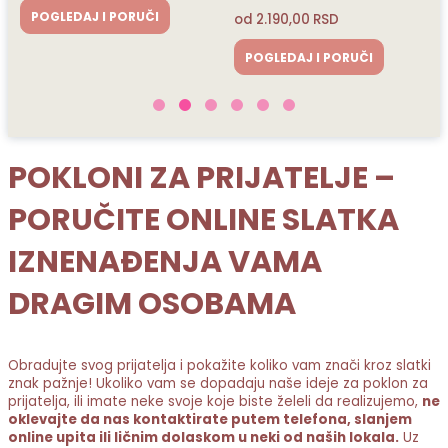
ČI
od
2.190,00
RSD
od
2.190,00
RSD
POGLEDAJ I PORUČI
POGLEDAJ I PORUČI
POKLONI ZA PRIJATELJE –
PORUČITE ONLINE SLATKA
IZNENAĐENJA VAMA
DRAGIM OSOBAMA
Obradujte svog prijatelja i pokažite koliko vam znači kroz slatki
znak pažnje! Ukoliko vam se dopadaju naše ideje za poklon za
prijatelja, ili imate neke svoje koje biste želeli da realizujemo,
ne
oklevajte da nas kontaktirate putem telefona, slanjem
online upita ili ličnim dolaskom u neki od naših lokala.
Uz