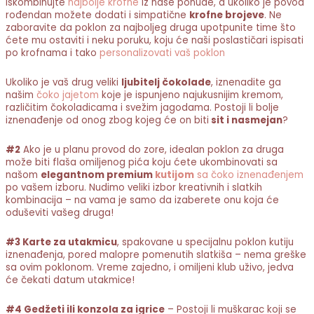
Iskombinujte
najbolje krofne
iz naše ponude, a ukoliko je povod
rođendan možete dodati i simpatične
krofne brojeve
. Ne
zaboravite da poklon za najboljeg druga upotpunite time što
ćete mu ostaviti i neku poruku, koju će naši poslastičari ispisati
po krofnama i tako
personalizovati vaš poklon
Ukoliko je vaš drug veliki
ljubitelj čokolade
, iznenadite ga
našim
čoko jajetom
koje je ispunjeno najukusnijim kremom,
različitim čokoladicama i svežim jagodama. Postoji li bolje
iznenađenje od onog zbog kojeg će on biti
sit i nasmejan
?
#2
Ako je u planu provod do zore, idealan poklon za druga
može biti flaša omiljenog pića koju ćete ukombinovati sa
našom
elegantnom premium
kutijom
sa čoko iznenađenjem
po vašem izboru. Nudimo veliki izbor kreativnih i slatkih
kombinacija – na vama je samo da izaberete onu koja će
oduševiti vašeg druga!
#3 Karte za utakmicu
, spakovane u specijalnu poklon kutiju
iznenađenja, pored malopre pomenutih slatkiša – nema greške
sa ovim poklonom. Vreme zajedno, i omiljeni klub uživo, jedva
će čekati datum utakmice!
#4 Gedžeti ili konzola za igrice
– Postoji li muškarac koji se