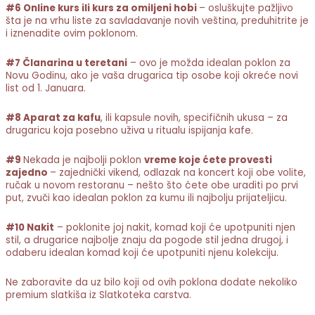
#6 Online kurs ili kurs za omiljeni hobi
– osluškujte pažljivo
šta je na vrhu liste za savladavanje novih veština, preduhitrite je
i iznenadite ovim poklonom.
#7 Članarina u teretani
– ovo je možda idealan poklon za
Novu Godinu, ako je vaša drugarica tip osobe koji okreće novi
list od 1. Januara.
#8 Aparat za kafu
, ili kapsule novih, specifičnih ukusa – za
drugaricu koja posebno uživa u ritualu ispijanja kafe.
#9
Nekada je najbolji poklon
vreme koje ćete provesti
zajedno
– zajednički vikend, odlazak na koncert koji obe volite,
ručak u novom restoranu – nešto što ćete obe uraditi po prvi
put, zvuči kao idealan poklon za kumu ili najbolju prijateljicu.
#10 Nakit
– poklonite joj nakit, komad koji će upotpuniti njen
stil, a drugarice najbolje znaju da pogode stil jedna drugoj, i
odaberu idealan komad koji će upotpuniti njenu kolekciju.
Ne zaboravite da uz bilo koji od ovih poklona dodate nekoliko
premium slatkiša iz Slatkoteka carstva.