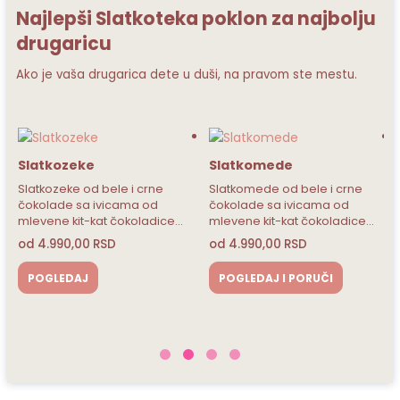
Najlepši Slatkoteka poklon za najbolju
drugaricu
Ako je vaša drugarica dete u duši, na pravom ste mestu.
Slatkomede
Srce iznenađenja
Unicorn
crne
Slatkomede od bele i crne
 od
čokolade sa ivicama od
UNICORN srce iznenađen
ladice…
mlevene kit-kat čokoladice…
od bele čokolade sa
penastim bombonama,
od
4.990,00
RSD
svežim jagodama u…
4.490,00
RSD
POGLEDAJ I PORUČI
POGLEDAJ I PORUČI