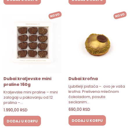
NOVO
NOVO
Dubai kraljevske mini
Dubai krofna
praline 160g
Ljubitelji pistaća – ovo je vaša
krofna. Prelivena mlečnom
Kraljevske mini praline – mini
čokoladom, posuta
zalogaji u pakovanju od 12
seckanim…
pralina –…
690,00
RSD
1.990,00
RSD
DODAJ U KORPU
DODAJ U KORPU