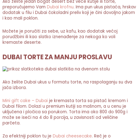
Ako želite jedan bogat desert bez veće kutije ili torte,
preporučujemo Vam
Dubai krofnu
. Ima pun ukus pistaća, hrskav
dodatak u filu i Dubai čokoladni preliv koji je čini dovoljno jakom
i kao mali poklon.
Možete je poručiti za sebe, uz kafu, kao dodatak većoj
porudžbini ili kao slatko iznenađenje za nekoga ko voli
kremaste deserte.
DUBAI TORTE ZA MANJU PROSLAVU
Ako želite Dubai ukus u formatu torte, na raspolaganju su dva
jača izbora.
Mini gift cake – Dubai
je kremasta torta sa pistać kremom i
Dubai filom. Dolazi u premium kutiji sa mašnom, a u cenu je
uključena i pločica sa porukom. Torta ima oko 800 do 900g i
može se iseći na 4 do 8 porcija, u zavisnosti od veličine
parčeta.
Za efektniji poklon tu je
Dubai cheesecake
. Reč je o