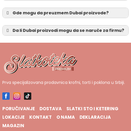
Gde mogu da preuzmem Dubai proizvode?
Da li Dubai proizvodi mogu da se naruče za firmu?
Prva specijalizovana prodavnica krofni, torti i poklona u Srbiji.
PORUČIVANJE
DOSTAVA
SLATKI STO I KETERING
LOKACIJE
KONTAKT
O NAMA
DEKLARACIJA
MAGAZIN