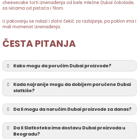
cheesecake torti iznenađenja od bele mlečne Dubai čokolade,
sa ivicama od pistaća i filom.
U pakovanju se nalazi i zlatni čekić za razbijanje, pa poklon ima i
mali momenat iznenađenja.
ČESTA PITANJA
Kako mogu da poručim Dubai proizvode?
Kada najranije mogu da dobijem poručene Dubai
slatkiše?
Da li mogu da naručim Dubai proizvode za danas?
Da li Slatkoteka ima dostavu Dubai proizvoda u
Beogradu?