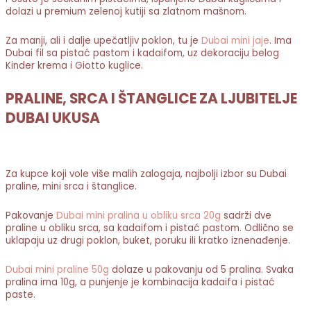
dolazi u premium zelenoj kutiji sa zlatnom mašnom.
Za manji, ali i dalje upečatljiv poklon, tu je
Dubai mini jaje
. Ima
Dubai fil sa pistać pastom i kadaifom, uz dekoraciju belog
Kinder krema i Giotto kuglice.
PRALINE, SRCA I ŠTANGLICE ZA LJUBITELJE
DUBAI UKUSA
Za kupce koji vole više malih zalogaja, najbolji izbor su Dubai
praline, mini srca i štanglice.
Pakovanje
Dubai mini pralina u obliku srca 20g
sadrži dve
praline u obliku srca, sa kadaifom i pistać pastom. Odlično se
uklapaju uz drugi poklon, buket, poruku ili kratko iznenađenje.
Dubai mini praline 50g
dolaze u pakovanju od 5 pralina. Svaka
pralina ima 10g, a punjenje je kombinacija kadaifa i pistać
paste.