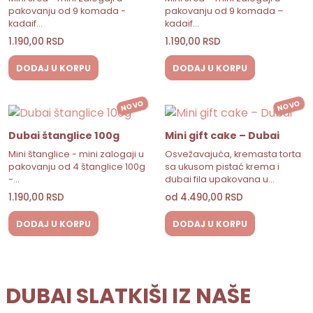
pakovanju od 9 komada -
pakovanju od 9 komada –
kadaif…
kadaif…
1.190,00
RSD
1.190,00
RSD
DODAJ U KORPU
DODAJ U KORPU
NOVO
NOVO
Dubai štanglice 100g
Mini gift cake – Dubai
Mini štanglice - mini zalogaji u
Osvežavajuća, kremasta torta
pakovanju od 4 štanglice 100g
sa ukusom pistać krema i
-…
dubai fila upakovana u…
1.190,00
RSD
od
4.490,00
RSD
DODAJ U KORPU
DODAJ U KORPU
DUBAI SLATKIŠI IZ NAŠE