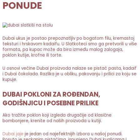
PONUDE
Dubai ukus je postao prepoznatljiv po bogatom filu, kremastoj
teksturi i hrskavom kadaifu. U Slatkoteci smo ga pretvorili u više
formata, pa kupac može da bira između malog zalogaja,
poklon kutije, krofne ili torte.
U osnovi većine Dubai proizvoda nalaze se pistać pasta, kadaif
i Dubai čokolada. Razlika je u obliku, pakovanju i prilici za koju se
kupuje.
DUBAI POKLONI ZA ROĐENDAN,
GODIŠNJICU I POSEBNE PRILIKE
Ako tražite poklon koji izgleda drugačije od klasične
bombonjere, krenite od naših proizvoda u kutiji.
Dubai jaje
je jedan od najefektnijih izbora u našoj ponudi.
Posuto je seckanim pistaćima, ispunjeno Dubai kuglicama i