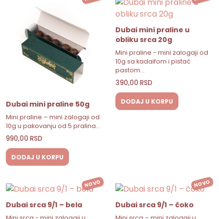
Dubai mini praline u
obliku srca 20g
Mini praline - mini zalogaji od
10g sa kadaifom i pistać
pastom…
390,00
RSD
DODAJ U KORPU
Dubai mini praline 50g
Mini praline – mini zalogaji od
10g u pakovanju od 5 pralina…
990,00
RSD
DODAJ U KORPU
NOVO
NOVO
Dubai srca 9/1 – bela
Dubai srca 9/1 – čoko
Mini srca - mini zalogaji u
Mini srca – mini zalogaji u