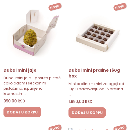
NOVO
NOVO
Dubai mini jaje
Dubai mini praline 160g
box
Dubai mini jaje - posuto pistać
čokoladom i seckanim
Mini praline – mini zalogaji od
pistaćima, ispunjeno
10g u pakovanju od 16 pralina-
kremastim…
…
990,00
RSD
1.990,00
RSD
DODAJ U KORPU
DODAJ U KORPU
NOVO
NOVO