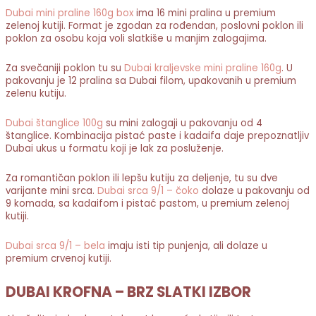
Dubai mini praline 160g box
ima 16 mini pralina u premium
zelenoj kutiji. Format je zgodan za rođendan, poslovni poklon ili
poklon za osobu koja voli slatkiše u manjim zalogajima.
Za svečaniji poklon tu su
Dubai kraljevske mini praline 160g
. U
pakovanju je 12 pralina sa Dubai filom, upakovanih u premium
zelenu kutiju.
Dubai štanglice 100g
su mini zalogaji u pakovanju od 4
štanglice. Kombinacija pistać paste i kadaifa daje prepoznatljiv
Dubai ukus u formatu koji je lak za posluženje.
Za romantičan poklon ili lepšu kutiju za deljenje, tu su dve
varijante mini srca.
Dubai srca 9/1 – čoko
dolaze u pakovanju od
9 komada, sa kadaifom i pistać pastom, u premium zelenoj
kutiji.
Dubai srca 9/1 – bela
imaju isti tip punjenja, ali dolaze u
premium crvenoj kutiji.
DUBAI KROFNA – BRZ SLATKI IZBOR