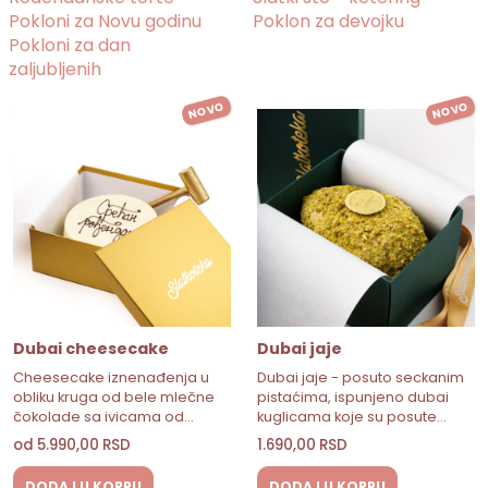
Pokloni za Novu godinu
Poklon za devojku
Pokloni za dan
zaljubljenih
NOVO
NOVO
Dubai cheesecake
Dubai jaje
Cheesecake iznenađenja u
Dubai jaje - posuto seckanim
obliku kruga od bele mlečne
pistaćima, ispunjeno dubai
čokolade sa ivicama od…
kuglicama koje su posute…
od
5.990,00
RSD
1.690,00
RSD
DODAJ U KORPU
DODAJ U KORPU