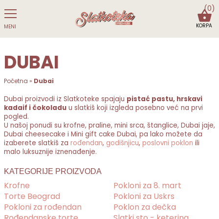
(0)
KORPA
MENI
DUBAI
Početna
»
Dubai
Dubai proizvodi iz Slatkoteke spajaju
pistać pastu, hrskavi
kadaif i čokoladu
u slatkiš koji izgleda posebno već na prvi
pogled.
U našoj ponudi su krofne, praline, mini srca, štanglice, Dubai jaje,
Dubai cheesecake i Mini gift cake Dubai, pa lako možete da
izaberete slatkiš za
rođendan
,
godišnjicu
,
poslovni poklon
ili
malo luksuznije iznenađenje.
KATEGORIJE PROIZVODA
Krofne
Pokloni za 8. mart
Torte Beograd
Pokloni za Uskrs
Pokloni za rođendan
Poklon za dečka
Rođendanske torte
Slatki sto - ketering