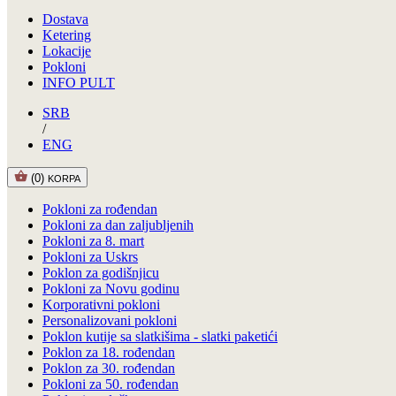
Dostava
Ketering
Lokacije
Pokloni
INFO PULT
SRB
/
ENG
(0)
KORPA
Pokloni za rođendan
Pokloni za dan zaljubljenih
Pokloni za 8. mart
Pokloni za Uskrs
Poklon za godišnjicu
Pokloni za Novu godinu
Korporativni pokloni
Personalizovani pokloni
Poklon kutije sa slatkišima - slatki paketići
Poklon za 18. rođendan
Poklon za 30. rođendan
Pokloni za 50. rođendan