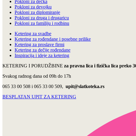
Pokloni za dečka
Pokloni za devojku
Pokloni za diplomiranje
Pokloni za druga i drugaricu
Pokloni za familiju i rodbinu
Ketering za svadbe
Ketering za rođendane i posebne prilike
Ketering za proslave firmi
Ketering za dečije rođendane
Inspiracija i ideje za ketering
KETERING I PORUDŽBINE
za pravna lica i fizička lica preko 
Svakog radnog dana od 09h do 17h
065 33 00 508 i 065 33 00 509,
upit@slatkoteka.rs
BESPLATAN UPIT ZA KETERING