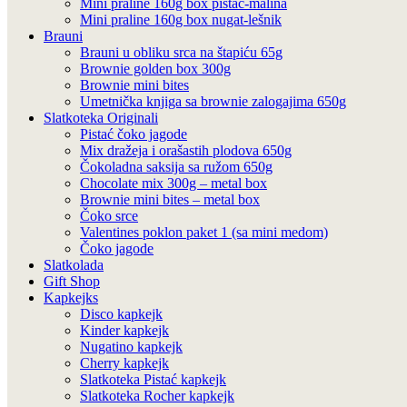
Mini praline 160g box pistać-malina
Mini praline 160g box nugat-lešnik
Brauni
Brauni u obliku srca na štapiću 65g
Brownie golden box 300g
Brownie mini bites
Umetnička knjiga sa brownie zalogajima 650g
Slatkoteka Originali
Pistać čoko jagode
Mix dražeja i orašastih plodova 650g
Čokoladna saksija sa ružom 650g
Chocolate mix 300g – metal box
Brownie mini bites – metal box
Čoko srce
Valentines poklon paket 1 (sa mini medom)
Čoko jagode
Slatkolada
Gift Shop
Kapkejks
Disco kapkejk
Kinder kapkejk
Nugatino kapkejk
Cherry kapkejk
Slatkoteka Pistać kapkejk
Slatkoteka Rocher kapkejk