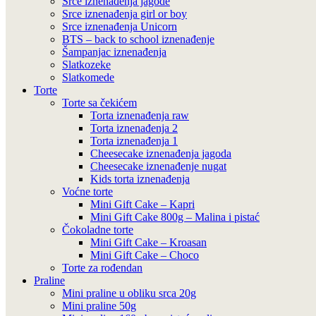
Srce iznenađenja jagode
Srce iznenađenja girl or boy
Srce iznenađenja Unicorn
BTS – back to school iznenađenje
Šampanjac iznenađenja
Slatkozeke
Slatkomede
Torte
Torte sa čekićem
Torta iznenađenja raw
Torta iznenađenja 2
Torta iznenađenja 1
Cheesecake iznenađenja jagoda
Cheesecake iznenađenje nugat
Kids torta iznenađenja
Voćne torte
Mini Gift Cake – Kapri
Mini Gift Cake 800g – Malina i pistać
Čokoladne torte
Mini Gift Cake – Kroasan
Mini Gift Cake – Choco
Torte za rođendan
Praline
Mini praline u obliku srca 20g
Mini praline 50g