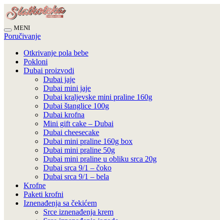
MENI
Poručivanje
Otkrivanje pola bebe
Pokloni
Dubai proizvodi
Dubai jaje
Dubai mini jaje
Dubai kraljevske mini praline 160g
Dubai štanglice 100g
Dubai krofna
Mini gift cake – Dubai
Dubai cheesecake
Dubai mini praline 160g box
Dubai mini praline 50g
Dubai mini praline u obliku srca 20g
Dubai srca 9/1 – čoko
Dubai srca 9/1 – bela
Krofne
Paketi krofni
Iznenađenja sa čekićem
Srce iznenađenja krem