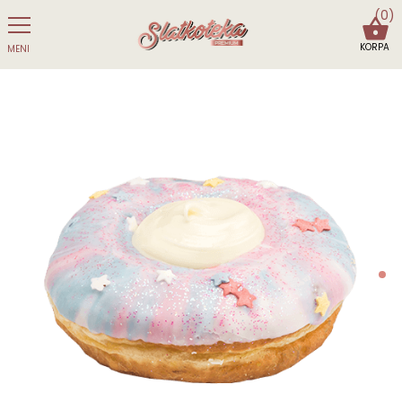
(0)
KORPA
MENI