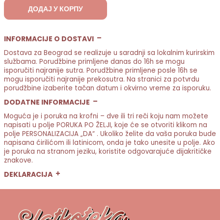
ДОДАЈ У КОРПУ
INFORMACIJE O DOSTAVI
Dostava za Beograd se realizuje u saradnji sa lokalnim kurirskim
službama. Porudžbine primljene danas do 16h se mogu
isporučiti najranije sutra. Porudžbine primljene posle 16h se
mogu isporučiti najranije prekosutra. Na stranici za potvrdu
porudžbine izaberite tačan datum i okvirno vreme za isporuku.
DODATNE INFORMACIJE
Moguća je i poruka na krofni – dve ili tri reči koju nam možete
napisati u polje PORUKA PO ŽELJI, koje će se otvoriti klikom na
polje PERSONALIZACIJA „DA“ . Ukoliko želite da vaša poruka bude
napisana ćirilićom ili latinicom, onda je tako unesite u polje. Ako
je poruka na stranom jeziku, koristite odgovarajuće dijakritičke
znakove.
DEKLARACIJA
mešavina mlečnih čokolada, ukrasne zvezdice, beli kinder fil,
smesa za krofne