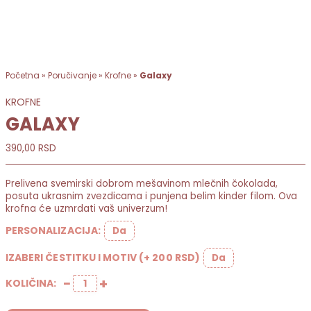
Početna
»
Poručivanje
»
Krofne
»
Galaxy
KROFNE
GALAXY
390,00
RSD
Prelivena svemirski dobrom mešavinom mlečnih čokolada,
posuta ukrasnim zvezdicama i punjena belim kinder filom. Ova
krofna će uzmrdati vaš univerzum!
PERSONALIZACIJA:
Da
IZABERI ČESTITKU I MOTIV (+ 200 RSD)
Da
−
+
KOLIČINA:
Galaxy количина