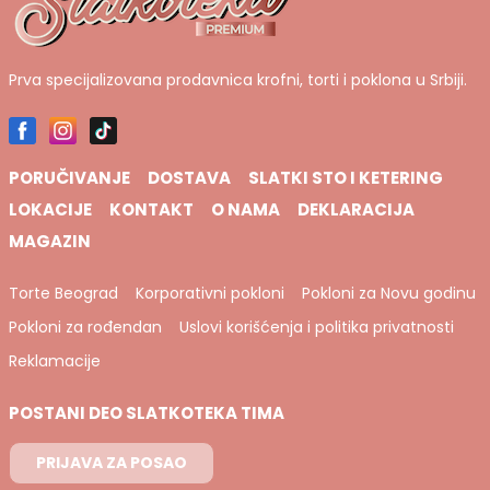
Prva specijalizovana prodavnica krofni, torti i poklona u Srbiji.
PORUČIVANJE
DOSTAVA
SLATKI STO I KETERING
LOKACIJE
KONTAKT
O NAMA
DEKLARACIJA
MAGAZIN
Torte Beograd
Korporativni pokloni
Pokloni za Novu godinu
Pokloni za rođendan
Uslovi korišćenja i politika privatnosti
Reklamacije
POSTANI DEO SLATKOTEKA TIMA
PRIJAVA ZA POSAO