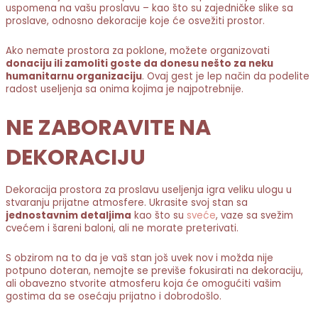
uspomena na vašu proslavu – kao što su zajedničke slike sa
proslave, odnosno dekoracije koje će osvežiti prostor.
Ako nemate prostora za poklone, možete organizovati
donaciju ili zamoliti goste da donesu nešto za neku
humanitarnu organizaciju
. Ovaj gest je lep način da podelite
radost useljenja sa onima kojima je najpotrebnije.
NE ZABORAVITE NA
DEKORACIJU
Dekoracija prostora za proslavu useljenja igra veliku ulogu u
stvaranju prijatne atmosfere. Ukrasite svoj stan sa
jednostavnim detaljima
kao što su
sveće
, vaze sa svežim
cvećem i šareni baloni, ali ne morate preterivati.
S obzirom na to da je vaš stan još uvek nov i možda nije
potpuno doteran, nemojte se previše fokusirati na dekoraciju,
ali obavezno stvorite atmosferu koja će omogućiti vašim
gostima da se osećaju prijatno i dobrodošlo.