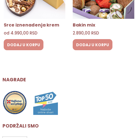
Srce iznenađenja krem
Bakin mix
od
4.990,00
RSD
2.890,00
RSD
DODAJ U KORPU
DODAJ U KORPU
NAGRADE
PODRŽALI SMO