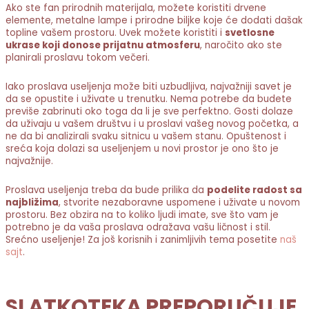
Ako ste fan prirodnih materijala, možete koristiti drvene
elemente, metalne lampe i prirodne biljke koje će dodati dašak
topline vašem prostoru. Uvek možete koristiti i
svetlosne
ukrase koji donose prijatnu atmosferu
, naročito ako ste
planirali proslavu tokom večeri.
Iako proslava useljenja može biti uzbudljiva, najvažniji savet je
da se opustite i uživate u trenutku. Nema potrebe da budete
previše zabrinuti oko toga da li je sve perfektno. Gosti dolaze
da uživaju u vašem društvu i u proslavi vašeg novog početka, a
ne da bi analizirali svaku sitnicu u vašem stanu. Opuštenost i
sreća koja dolazi sa useljenjem u novi prostor je ono što je
najvažnije.
Proslava useljenja treba da bude prilika da
podelite radost sa
najbližima
, stvorite nezaboravne uspomene i uživate u novom
prostoru. Bez obzira na to koliko ljudi imate, sve što vam je
potrebno je da vaša proslava odražava vašu ličnost i stil.
Srećno useljenje! Za još korisnih i zanimljivih tema posetite
naš
sajt
.
SLATKOTEKA PREPORUČUJE