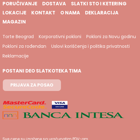
PORUČIVANJE
DOSTAVA
SLATKI STO I KETERING
LOKACIJE
KONTAKT
O NAMA
DEKLARACIJA
MAGAZIN
Torte Beograd
Korporativni pokloni
Pokloni za Novu godinu
Pokloni za rođendan
Uslovi korišćenja i politika privatnosti
Reklamacije
POSTANI DEO SLATKOTEKA TIMA
PRIJAVA ZA POSAO
Sve cene su izražene sa uračunatim PDV-om.