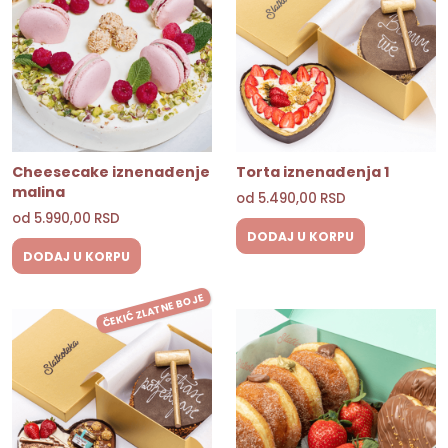
Cheesecake iznenađenje
Torta iznenađenja 1
malina
od
5.490,00
RSD
od
5.990,00
RSD
DODAJ U KORPU
DODAJ U KORPU
ČEKIĆ ZLATNE BOJE