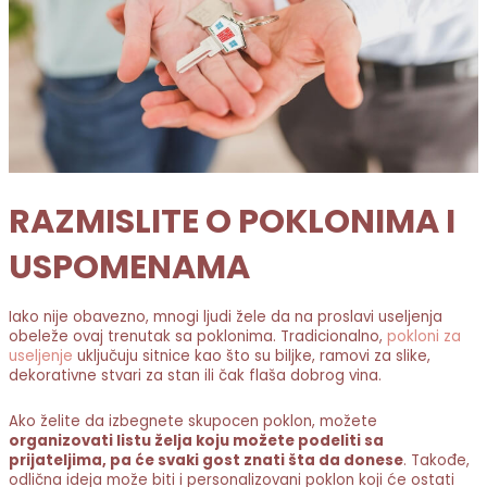
RAZMISLITE O POKLONIMA I
USPOMENAMA
Iako nije obavezno, mnogi ljudi žele da na proslavi useljenja
obeleže ovaj trenutak sa poklonima. Tradicionalno,
pokloni za
useljenje
uključuju sitnice kao što su biljke, ramovi za slike,
dekorativne stvari za stan ili čak flaša dobrog vina.
Ako želite da izbegnete skupocen poklon, možete
organizovati listu želja koju možete podeliti sa
prijateljima, pa će svaki gost znati šta da donese
. Takođe,
odlična ideja može biti i personalizovani poklon koji će ostati