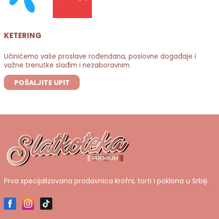
KETERING
Učinićemo vaše proslave rođendana, poslovne događaje i
važne trenutke slađim i nezaboravnim.
POŠALJITE UPIT
Prva specijalizovana prodavnica krofni, torti i poklona u Srbiji.