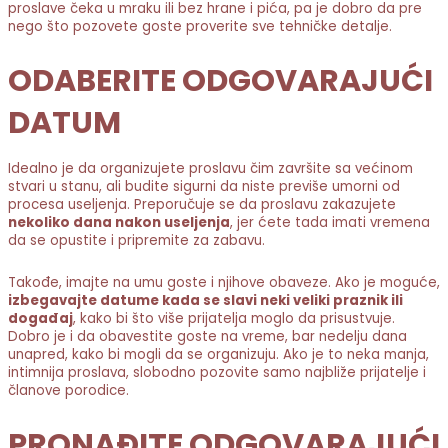
proslave čeka u mraku ili bez hrane i pića, pa je dobro da pre
nego što pozovete goste proverite sve tehničke detalje.
ODABERITE ODGOVARAJUĆI
DATUM
Idealno je da organizujete proslavu čim završite sa većinom
stvari u stanu, ali budite sigurni da niste previše umorni od
procesa useljenja. Preporučuje se da proslavu zakazujete
nekoliko dana nakon useljenja
, jer ćete tada imati vremena
da se opustite i pripremite za zabavu.
Takođe, imajte na umu goste i njihove obaveze. Ako je moguće,
izbegavajte datume kada se slavi neki veliki praznik ili
događaj
, kako bi što više prijatelja moglo da prisustvuje.
Dobro je i da obavestite goste na vreme, bar nedelju dana
unapred, kako bi mogli da se organizuju. Ako je to neka manja,
intimnija proslava, slobodno pozovite samo najbliže prijatelje i
članove porodice.
PRONAĐITE ODGOVARAJUĆI