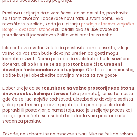
proslavi početak novog poglavlja.
Proslava useljenja daje vam šansu da se opustite, pozdravite
sa starim životom i dočekate novu fazu u svom domu. Ako
razmišljate o selidbi, kada je u pitanju
prodaja stanova Vrnjačka
Banja – dvosobni stanovi
su idealni ako se useljavate sa
porodicom ili jednostavno želite veći prostor za sebe.
Iako ćete verovatno želeti da proslavite čim se uselite, vrlo je
važno da vaš stan bude dovoljno uređen da gosti mogu
komotno uživati. Nema potrebe da svaki kutak bude savršeno
doteran, ali
pobrinite se da prostor bude čist, uređen i
dovoljno funkcionalan za okupljanje
. Očistite stari nameštaj,
složite kutije i obezbedite dovoljno mesta za sve goste.
Dobar trik je da se
fokusirate na važne prostorije kao što su
dnevna soba, kuhinja i terasa
(ako je imate), jer su to mesta
gde će se ljudi najviše zadržavati. Obezbedite dovoljno sedišta
i, ako je potrebno, pozovite prijatelje da pomognu oko lakih
popravki ili postavljanja nameštaja. Iako je useljenje proces koji
traje, sigurno ćete se osećati bolje kada vam prostor bude
sređen za proslavu.
Takođe, ne zaboravite na osnovne stvari. Niko ne želi da tokom