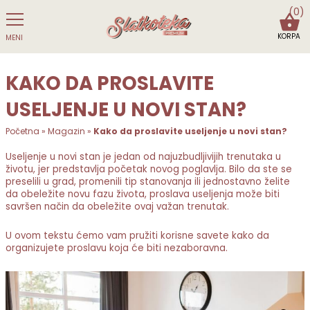
(0)
KORPA
MENI
KAKO DA PROSLAVITE
USELJENJE U NOVI STAN?
Početna
»
Magazin
»
Kako da proslavite useljenje u novi stan?
Useljenje u novi stan je jedan od najuzbudljivijih trenutaka u
životu, jer predstavlja početak novog poglavlja. Bilo da ste se
preselili u grad, promenili tip stanovanja ili jednostavno želite
da obeležite novu fazu života, proslava useljenja može biti
savršen način da obeležite ovaj važan trenutak.
U ovom tekstu ćemo vam pružiti korisne savete kako da
organizujete proslavu koja će biti nezaboravna.