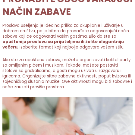
NAČIN ZABAVE
Proslava useljenja je idealna prilika za okupljanje i uživanje u
dobrom društvu, pa je bitno da pronađete odgovarajući način
zabave koji će odgovarati vašim gostima. Bilo da ste za
opušteniju proslavu sa prijateljima ili želite elegantniju
večeru
, izaberite format koji najbolje odgovara vašem stilu.
Ako ste za opuštenu zabavu, možete organizovati koktel party
sa omiljenim pićem i muzikom. Takođe, možete postaviti
stolove sa grickalicama, a gosti mogu uživati u razgovoru i
igricama. Organizujte sitne zabavne aktivnosti, poput kvizova ili
zajedničkog slušanja muzike. Ove aktivnosti mogu biti zabavne i
neće zauzeti previše prostora.