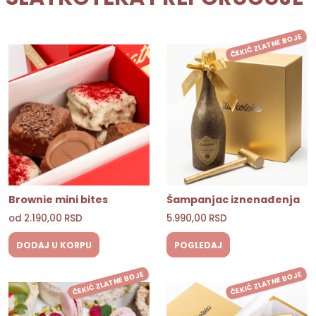
ČEKIĆ ZLATNE BOJE
Brownie mini bites
Šampanjac iznenađenja
od
2.190,00
RSD
5.990,00
RSD
DODAJ U KORPU
POGLEDAJ
ČEKIĆ ZLATNE BOJE
ČEKIĆ ZLATNE BOJE