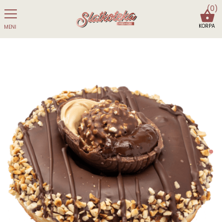
(0)
KORPA
MENI