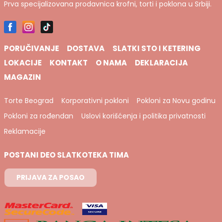
Prva specijalizovana prodavnica krofni, torti i poklona u Srbiji.
PORUČIVANJE
DOSTAVA
SLATKI STO I KETERING
LOKACIJE
KONTAKT
O NAMA
DEKLARACIJA
MAGAZIN
Torte Beograd
Korporativni pokloni
Pokloni za Novu godinu
Pokloni za rođendan
Uslovi korišćenja i politika privatnosti
Reklamacije
POSTANI DEO SLATKOTEKA TIMA
PRIJAVA ZA POSAO