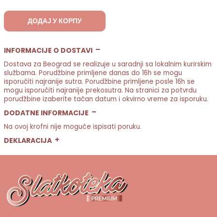
ДОДАЈ У КОРПУ
INFORMACIJE O DOSTAVI
Dostava za Beograd se realizuje u saradnji sa lokalnim kurirskim
službama. Porudžbine primljene danas do 16h se mogu
isporučiti najranije sutra. Porudžbine primljene posle 16h se
mogu isporučiti najranije prekosutra. Na stranici za potvrdu
porudžbine izaberite tačan datum i okvirno vreme za isporuku.
DODATNE INFORMACIJE
Na ovoj krofni nije moguće ispisati poruku.
DEKLARACIJA
mlečna čokolada, čoko jaje, seckani lešnik, rošer, noissete krem,
krckavi čokoladni krem sa lešnikom