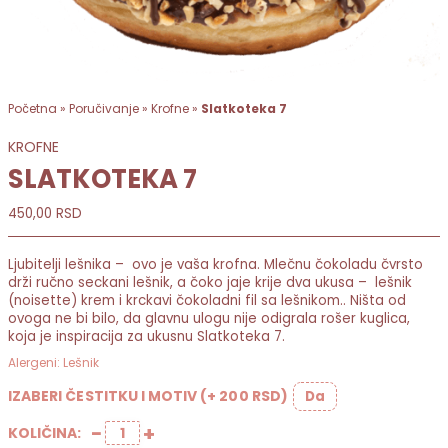
Početna
»
Poručivanje
»
Krofne
»
Slatkoteka 7
KROFNE
SLATKOTEKA 7
450,00
RSD
Ljubitelji lešnika – ovo je vaša krofna. Mlečnu čokoladu čvrsto
drži ručno seckani lešnik, a čoko jaje krije dva ukusa – lešnik
(noisette) krem i krckavi čokoladni fil sa lešnikom.. Ništa od
ovoga ne bi bilo, da glavnu ulogu nije odigrala rošer kuglica,
koja je inspiracija za ukusnu Slatkoteka 7.
Alergeni: Lešnik
IZABERI ČESTITKU I MOTIV (+ 200 RSD)
Da
−
+
KOLIČINA:
Slatkoteka 7 количина