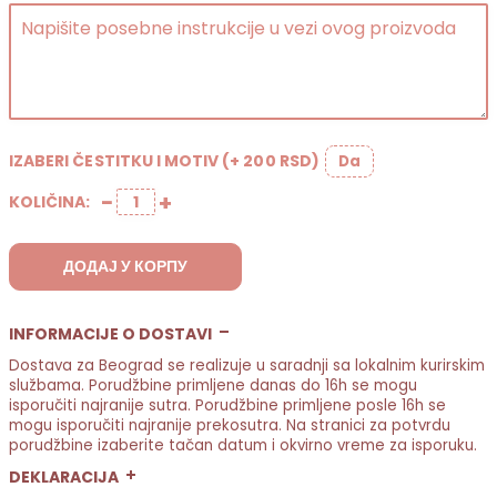
IZABERI ČESTITKU I MOTIV (+ 200 RSD)
Da
−
+
KOLIČINA:
Girl or boy paket 1 количина
ДОДАЈ У КОРПУ
INFORMACIJE O DOSTAVI
Dostava za Beograd se realizuje u saradnji sa lokalnim kurirskim
službama. Porudžbine primljene danas do 16h se mogu
isporučiti najranije sutra. Porudžbine primljene posle 16h se
mogu isporučiti najranije prekosutra. Na stranici za potvrdu
porudžbine izaberite tačan datum i okvirno vreme za isporuku.
DEKLARACIJA