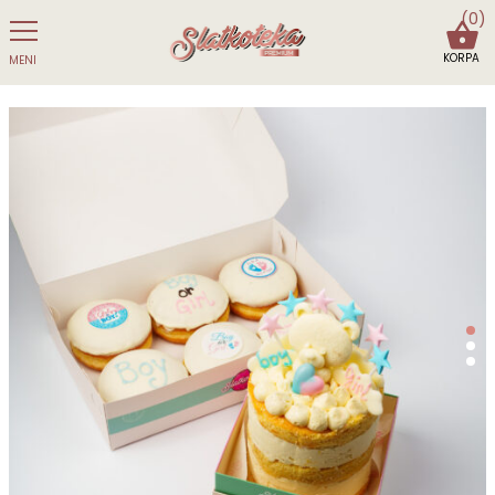
(0)
KORPA
MENI