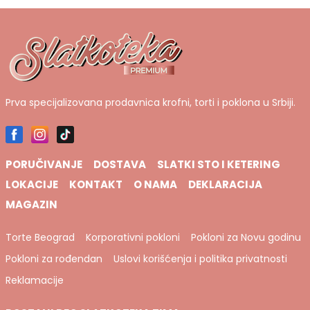
Bela čokolada, beli kinder krem, vanila fil, vanila kora, smesa za
krofne
Prva specijalizovana prodavnica krofni, torti i poklona u Srbiji.
PORUČIVANJE
DOSTAVA
SLATKI STO I KETERING
LOKACIJE
KONTAKT
O NAMA
DEKLARACIJA
MAGAZIN
Torte Beograd
Korporativni pokloni
Pokloni za Novu godinu
Pokloni za rođendan
Uslovi korišćenja i politika privatnosti
Reklamacije