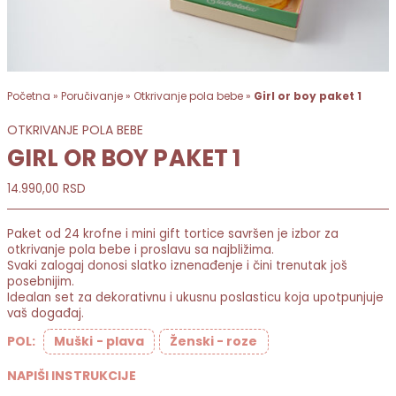
Početna
»
Poručivanje
»
Otkrivanje pola bebe
»
Girl or boy paket 1
OTKRIVANJE POLA BEBE
GIRL OR BOY PAKET 1
14.990,00
RSD
Paket od 24 krofne i mini gift tortice savršen je izbor za
otkrivanje pola bebe i proslavu sa najbližima.
Svaki zalogaj donosi slatko iznenađenje i čini trenutak još
posebnijim.
Idealan set za dekorativnu i ukusnu poslasticu koja upotpunjuje
vaš događaj.
POL:
Muški - plava
Ženski - roze
NAPIŠI INSTRUKCIJE